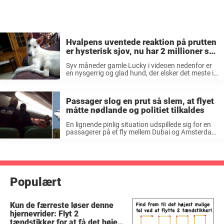
Hvalpens uventede reaktion på prutten
er hysterisk sjov, nu har 2 millioner set
det vidunderlige klip
Syv måneder gamle Lucky i videoen nedenfor er
en nysgerrig og glad hund, der elsker det meste i
livet. Hviler på sofaen I videoen ligger hun og
hviler i sofaen, da hun pludselig giver en ...
Passager slog en prut så slem, at flyet
måtte nødlande og politiet tilkaldes
En lignende pinlig situation udspillede sig for en
passagerer på et fly mellem Dubai og Amsterdam
i løbet af weekenden. For her slog en af
passagererne en prut så slem, at piloten var nødt
til ...
Populært
Kun de færreste løser denne
hjernevrider: Flyt 2
tændstikker for at få det højest