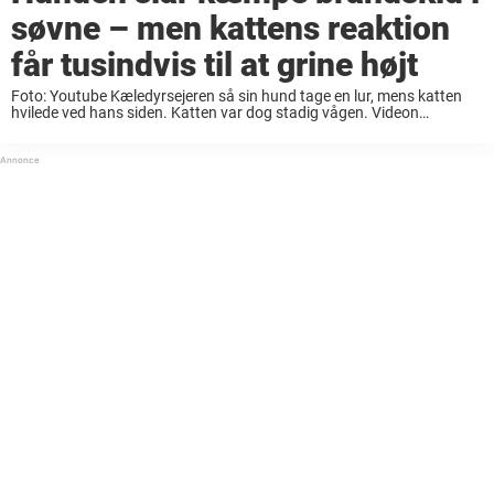
søvne – men kattens reaktion
får tusindvis til at grine højt
Foto: Youtube Kæledyrsejeren så sin hund tage en lur, mens katten
hvilede ved hans siden. Katten var dog stadig vågen. Videon
begynder meget uskyldigt, da ejeren trykker på “Optag”, og kameraet
fanger hunden sove, mens katten ...