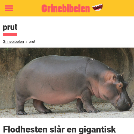
Toggle
menu
prut
Grinebibelen
»
prut
Flodhesten slår en gigantisk