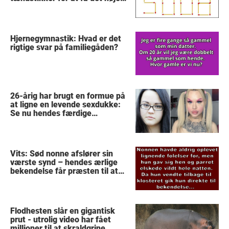
mulige tal
Hjernegymnastik: Hvad er det
rigtige svar på familiegåden?
26-årig har brugt en formue på
at ligne en levende sexdukke:
Se nu hendes færdige
forvandling
Vits: Sød nonne afslører sin
værste synd – hendes ærlige
bekendelse får præsten til at
stoppe med at tro på Gud
Flodhesten slår en gigantisk
prut - utrolig video har fået
millioner til at skraldgrine