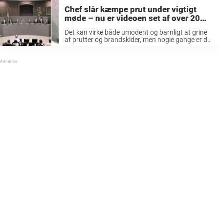
Chef slår kæmpe prut under vigtigt
møde – nu er videoen set af over 20
millioner
Det kan virke både umodent og barnligt at grine
af prutter og brandskider, men nogle gange er det
faktisk helt fint at være lidt barnlig i sin humor.
Man kan trods alt ikke gå rundt ...