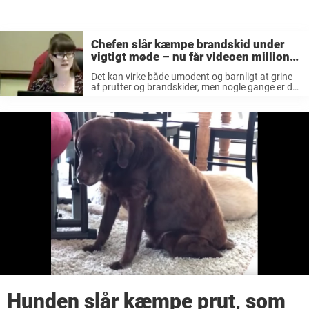
Chefen slår kæmpe brandskid under
vigtigt møde – nu får videoen millioner
til at grine
Det kan virke både umodent og barnligt at grine
af prutter og brandskider, men nogle gange er det
faktisk helt fint at være lidt barnlig i sin humor.
Man kan trods alt ikke gå rundt ...
Hunden slår kæmpe prut, som