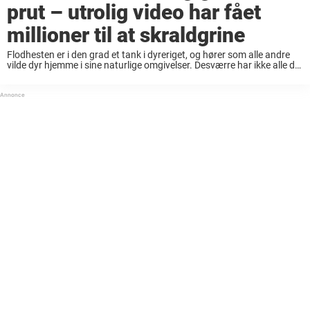
prut – utrolig video har fået
millioner til at skraldgrine
Flodhesten er i den grad et tank i dyreriget, og hører som alle andre
vilde dyr hjemme i sine naturlige omgivelser. Desværre har ikke alle dyr
mulighed for at leve frit på savannen, i skoven ...