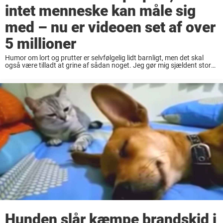
intet menneske kan måle sig
med – nu er videoen set af over
5 millioner
Humor om lort og prutter er selvfølgelig lidt barnligt, men det skal
også være tilladt at grine af sådan noget. Jeg gør mig sjældent store
tanker om, hvad andre tænker, og tillader mig derfor selv ...
Hunden slår kæmpe brandskid i