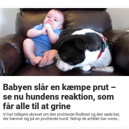
da ejeren trykker på “Optag”, og kameraet fanger hunden sove, mens
katten som ...
Babyen slår en kæmpe prut –
se nu hundens reaktion, som
får alle til at grine
Vi har tidligere skrevet om den pruttende flodhest og den søde kat,
der hævner sig på en pruttende hund. Netop de artikler har vores
læsere elsket, så derfor tænkte jeg, at jeg ville byde på ...