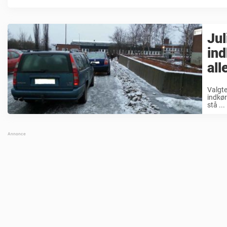
Jul
ind
all
Valgte
indkør
stå ...