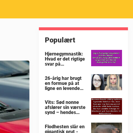
Populært
Hjernegymnastik:
Hvad er det rigtige
svar på
familiegåden?
26-årig har brugt
en formue på at
ligne en levende
sexdukke: Se nu
hendes færdige
Vits: Sød nonne
forvandling
afslører sin værste
synd – hendes
ærlige bekendelse
får præsten til at
Flodhesten slår en
stoppe med at tro
gigantisk prut -
på Gud