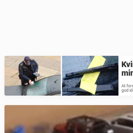
Kvi
min
At for
god id