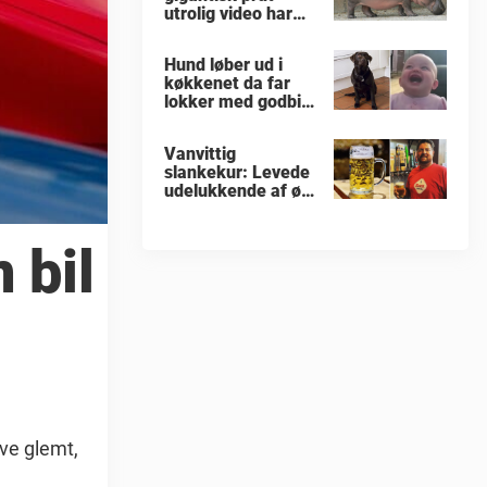
utrolig video har
fået millioner til at
skraldgrine
Hund løber ud i
køkkenet da far
lokker med godbid,
men babyens
reaktion får mig til
Vanvittig
at grine højt
slankekur: Levede
udelukkende af øl i
46 dage - og tabte
sig 20 kilo
 bil
ave glemt,