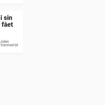
i sin
 fået
 Julies
y fremmed bil