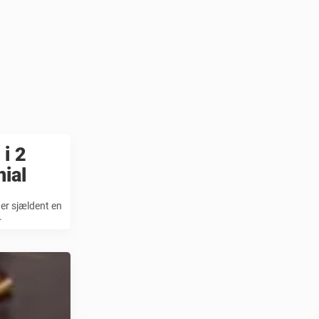
 i 2
nial
 er sjældent en
.