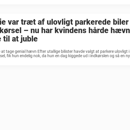
ie var træt af ulovligt parkerede biler 
kørsel – nu har kvindens hårde hævn
e til at juble
 at tage genial hævn Efter utallige bilister havde valgt at parkere ulovligt i
sel, fik hun endelig nok, da hun en dag kiggede ud i indkørslen og så en n