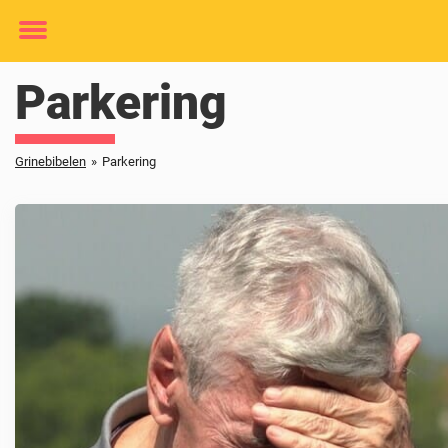
Toggle
menu
Parkering
Grinebibelen
»
Parkering