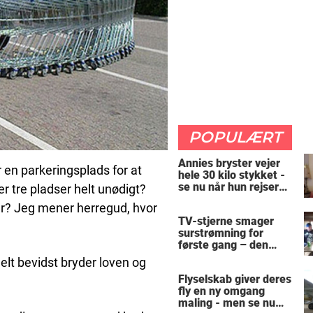
POPULÆRT
Annies bryster vejer
 en parkeringsplads for at
hele 30 kilo stykket -
se nu når hun rejser
r tre pladser helt unødigt?
sig op
der? Jeg mener herregud, hvor
TV-stjerne smager
surstrømning for
første gang – den
hysteriske reaktion
 helt bevidst bryder loven og
får millioner til at
Flyselskab giver deres
skrige af grin
fly en ny omgang
maling - men se nu