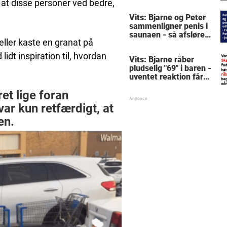
den pinlige detalje, når
, at disse personer ved bedre,
døren åbnes
Vits: Bjarne og Peter
sammenligner penis i
saunaen - så afslører
 eller kaste en granat på
Peter en pinlig detalje
lidt inspiration til, hvordan
Vits: Bjarne råber
pludselig "69" i baren -
uventet reaktion får
alle til at grine
et lige foran
ar kun retfærdigt, at
en.