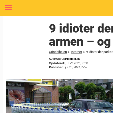
Toggle
menu
9 idioter d
armen – og 
Grinebibelen
»
Internet
»
9 idioter der park
AUTHOR: GRINEBIBELEN
Opdateret:
jul 27, 2023, 10:38
Published:
jul 26, 2023, 15:57