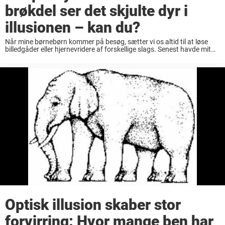
brøkdel ser det skjulte dyr i
illusionen – kan du?
Når mine børnebørn kommer på besøg, sætter vi os altid til at løse
billedgåder eller hjernevridere af forskellige slags. Senest havde mit
11-årige barnebarn billedet nedenfor med på sin iPad – og det fik mig
...
Optisk illusion skaber stor
forvirring: Hvor mange ben har