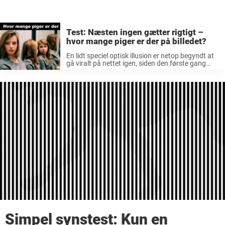
Test: Næsten ingen gætter rigtigt –
hvor mange piger er der på billedet?
En lidt speciel optisk illusion er netop begyndt at
gå viralt på nettet igen, siden den første gang
blev offentliggjort på Instagram af den kendte
fotograf Tiziana Vergari. På det tidspunkt
spurgte hun sine mange ...
Simpel synstest: Kun en