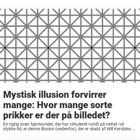
Optiske illusioner kan opdeles i tre hovedtyper, og de, der siges at
kunne sige noget om deres ...
Mystisk illusion forvirrer
mange: Hvor mange sorte
prikker er der på billedet?
En rigtig svær hjernevrider, der har cirkuleret rundt på nettet i et
stykke tid, er denne illusion (nedenfor), der er skabt af Will Kerslake.
Det handler i sin enkelthed om at finde sorte prikker. Mange ...