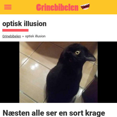
Toggle
menu
optisk illusion
Grinebibelen
»
optisk illusion
Næsten alle ser en sort krage