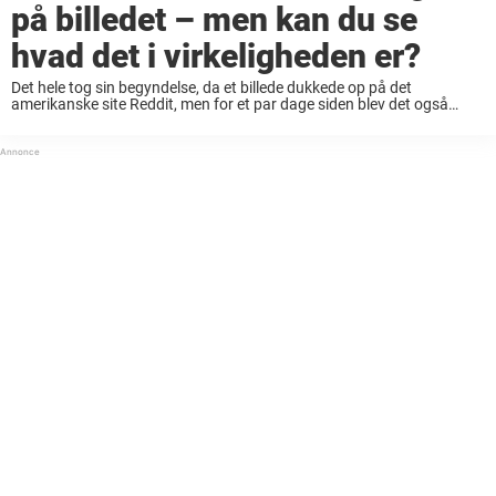
på billedet – men kan du se
hvad det i virkeligheden er?
Det hele tog sin begyndelse, da et billede dukkede op på det
amerikanske site Reddit, men for et par dage siden blev det også
postet på Twitter – og der tog den optiske illusion fart. Nu har ...