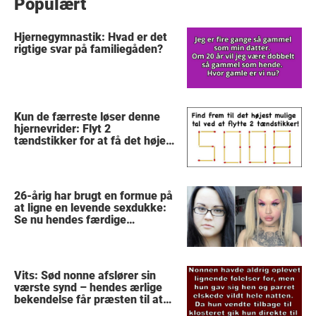
Populært
Hjernegymnastik: Hvad er det
rigtige svar på familiegåden?
Kun de færreste løser denne
hjernevrider: Flyt 2
tændstikker for at få det højest
mulige tal
26-årig har brugt en formue på
at ligne en levende sexdukke:
Se nu hendes færdige
forvandling
Vits: Sød nonne afslører sin
værste synd – hendes ærlige
bekendelse får præsten til at
stoppe med at tro på Gud