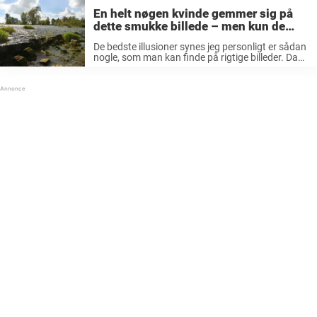
En helt nøgen kvinde gemmer sig på
dette smukke billede – men kun de
færreste kan se hende
De bedste illusioner synes jeg personligt er sådan
nogle, som man kan finde på rigtige billeder. Da
jeg første gang så tyske Jörg Düsterwalds
arbejde, blev jag faktiskt helt betaget. Utrolige
kunstværker Jörg Düsterwald arbejder som
kropsmaler ...