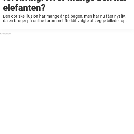
elefanten?
Den optiske illusion har mange år på bagen, men har nu fået nyt liv,
da en bruger på online-forummet Reddit valgte at lægge billedet op
der. Hvor mange ben ser du? Herunder ser vi et ...