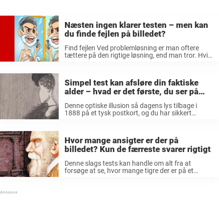
Næsten ingen klarer testen – men kan
du finde fejlen på billedet?
Find fejlen Ved problemløsning er man oftere
tættere på den rigtige løsning, end man tror. Hvis
bare man finder den afgørende detalje, så er man
snart i mål. Det hele går nu ud på, at ...
Simpel test kan afsløre din faktiske
alder – hvad er det første, du ser på
billedet?
Denne optiske illusion så dagens lys tilbage i
1888 på et tysk postkort, og du har sikkert
allerede set billedet, men måske ikke tænkt videre
over det. Min kone eller svigermor Billedet hedder
“Min kone ...
Hvor mange ansigter er der på
billedet? Kun de færreste svarer rigtigt
Denne slags tests kan handle om alt fra at
forsøge at se, hvor mange tigre der er på et
billede til at finde et bestemt ord blandt en masse
bogstaver. De kommer ganske enkelt i ...