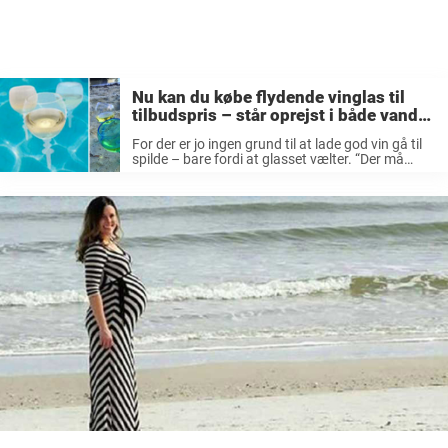
Nu kan du købe flydende vinglas til
tilbudspris – står oprejst i både vandet
og på stranden
For der er jo ingen grund til at lade god vin gå til
spilde – bare fordi at glasset vælter. “Der må
være en praktisk løsning på dette problem?”, har
flere nok tænkt, når de ...