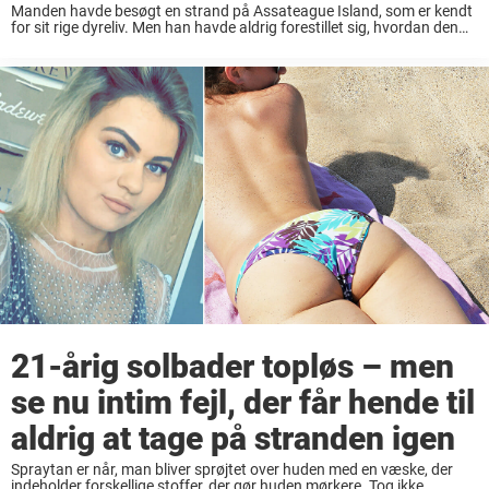
Manden havde besøgt en strand på Assateague Island, som er kendt
for sit rige dyreliv. Men han havde aldrig forestillet sig, hvordan den
dag ville ende. Ville klappe hesten I områder er der masser af ...
21-årig solbader topløs – men
se nu intim fejl, der får hende til
aldrig at tage på stranden igen
Spraytan er når, man bliver sprøjtet over huden med en væske, der
indeholder forskellige stoffer, der gør huden mørkere. Tog ikke