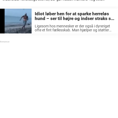
trusserne af Det er meget normalt med spraytan, og 21-årige Colleen,
der læser på ...
Idiot løber hen for at sparke herreløs
hund – ser til højre og indser straks sin
store fejl
Ligesom hos mennesker er der også i dyreriget
ofte et fint fællesskab. Man hjælper og støtter
hinanden, og hvis det skulle være nødvendigt
kommer man til undsætning, hvis en har brug for
beskyttelse. Et strålende ...