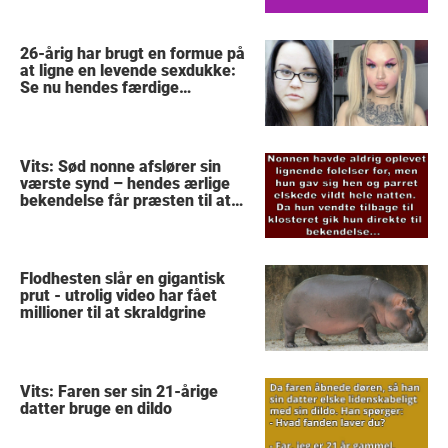
26-årig har brugt en formue på
at ligne en levende sexdukke:
Se nu hendes færdige
forvandling
Vits: Sød nonne afslører sin
værste synd – hendes ærlige
bekendelse får præsten til at
stoppe med at tro på Gud
Flodhesten slår en gigantisk
prut - utrolig video har fået
millioner til at skraldgrine
Vits: Faren ser sin 21-årige
datter bruge en dildo