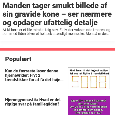
Manden tager smukt billede af
sin gravide kone – ser nærmere
og opdager ufattelig detalje
At få børn er et lille mirakel i sig selv. Et liv, der vokser inde i moren, og
som med tiden bliver et helt selvstændigt menneske. Men så er der
også andre typer mirakler, der ...
Populært
Kun de færreste løser denne
hjernevrider: Flyt 2
tændstikker for at få det højest
mulige tal
Hjernegymnastik: Hvad er det
rigtige svar på familiegåden?