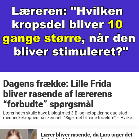
Dagens frække: Lille Frida
bliver rasende af lærerens
“forbudte” spørgsmål
Lærerinden skulle have biologi med 3.B, og netop denne dag stod
menneskekroppen på skemaet. ”Siger det til mine forældre” – Hvilken
menneskelig kropsdel bliver 10 gange større ved stimulering?, spurgte
lærerinden, mens hun spejdede efter ...
Lærer bliver rasende, da Lars siger det