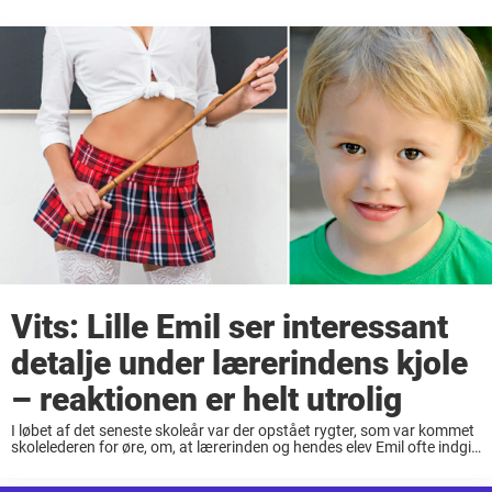
Vits: Lille Emil ser interessant
detalje under lærerindens kjole
– reaktionen er helt utrolig
I løbet af det seneste skoleår var der opstået rygter, som var kommet
skolelederen for øre, om, at lærerinden og hendes elev Emil ofte indgik
væddemål om forskellige ting. Det var selvfølgelig uacceptabelt, så
før ...