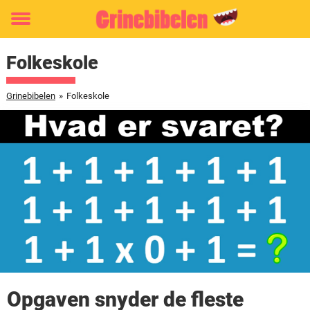
Toggle
menu
Folkeskole
Grinebibelen
»
Folkeskole
Opgaven snyder de fleste