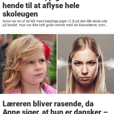
hende til at aflyse hele
skoleugen
Anne var en af de lidt mere kæphøje piger i 2.B på den lille skole ude
på landet. Hun var ikke helt gode venner med sin klasselærer, som
den 8-årige pige ofte mente, var lidt ...
Læreren bliver rasende, da
Anne siger, at hun er dansker –