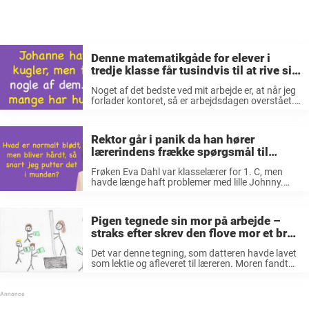
Denne matematikgåde for elever i
tredje klasse får tusindvis til at rive sig
i håret, men kan du svaret?
Noget af det bedste ved mit arbejde er, at når jeg
forlader kontoret, så er arbejdsdagen overstået.
Det er lidt anderledes i forhold til da man gik i
skole, eftersom man skulle læse og lave ...
Rektor går i panik da han hører
lærerindens frække spørgsmål til
barnet, men Johnnys svar er genialt
Frøken Eva Dahl var klasselærer for 1. C, men
havde længe haft problemer med lille Johnny.
Han lavede ofte ballade og forårsagede en
masse postyr, så til sidst fik Eva nok og tog ham
til ...
Pigen tegnede sin mor på arbejde –
straks efter skrev den flove mor et brev
til læreren
Det var denne tegning, som datteren havde lavet
som lektie og afleveret til læreren. Moren fandt
dog ud af dette, hvorefter hun blev flov. Derfor
skyndte hun sig at skrive et brev til læreren, som
...