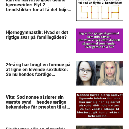
hjernevrider: Flyt 2
tændstikker for at få det højest
mulige tal
Hjernegymnastik: Hvad er det
rigtige svar på familiegåden?
26-årig har brugt en formue på
at ligne en levende sexdukke:
Se nu hendes færdige
forvandling
Vits: Sød nonne afslører sin
værste synd – hendes ærlige
bekendelse får præsten til at
stoppe med at tro på Gud