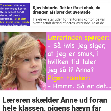
Sjov historie: Rektor får et chok, da
drengen afslører det uventede
Tre elever står uden for rektorens kontor. De var
blevet sendt derind af deres lærerinde. To af dem
havde kastet sten i vandet, mens den tredje bare
havde været med. Rektoren spørger den første
elev: ...
Læreren skælder Anne ud foran
hele klassen, pigens hævn får