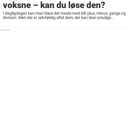
voksne – kan du løse den?
I dagligdagen kan man klare det meste med lidt plus, minus, gange og
division. Men der er selvfølelig altid dem, der kan løse umulige
ligninger, udregne komplicerede regneregler og alt sådan noget, som
vi andre ...