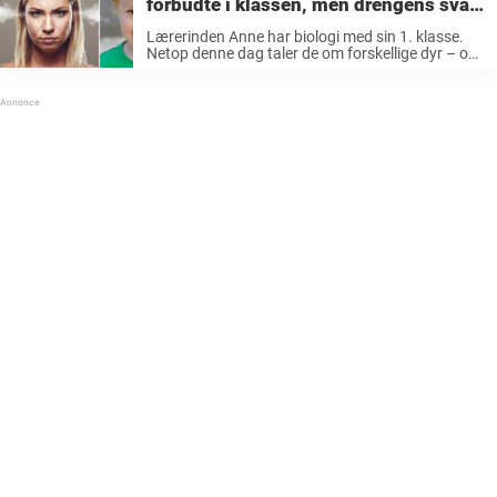
forbudte i klassen, men drengens svar
på tiltale er helt brilliant
Lærerinden Anne har biologi med sin 1. klasse.
Netop denne dag taler de om forskellige dyr – og
hun spørger sine elever: – Hvad er det, der har 4
ben, er brunt og lever i ...