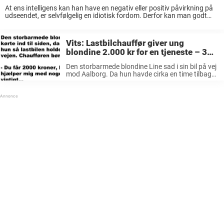
At ens intelligens kan han have en negativ eller positiv påvirkning på
udseendet, er selvfølgelig en idiotisk fordom. Derfor kan man godt
spørge sig selv, hvorfor mange finder blondinevitser så sjove. For
efter min ydmyge ...
Vits: Lastbilchauffør giver ung
blondine 2.000 kr for en tjeneste – 3
timer går alt galt
Den storbarmede blondine Line sad i sin bil på vej
mod Aalborg. Da hun havde cirka en time tilbage
til ankomst, så hun en lastbil holde ved vejen. Da
hun kom nærmere, så hun, at ...