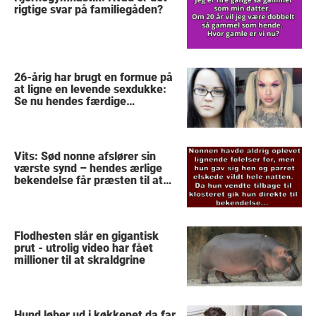
rigtige svar på familiegåden?
26-årig har brugt en formue på
at ligne en levende sexdukke:
Se nu hendes færdige
forvandling
Vits: Sød nonne afslører sin
værste synd – hendes ærlige
bekendelse får præsten til at
stoppe med at tro på Gud
Flodhesten slår en gigantisk
prut - utrolig video har fået
millioner til at skraldgrine
Hund løber ud i køkkenet da far