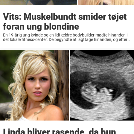
Vits: Muskelbundt smider tøjet
foran ung blondine
En 19-årig ung kvinde og en lidt ældre bodybuilder mødte hinanden i
det lokale fitness-center. De begyndte at iagttage hinanden, og efter
et stykke tid gik han hen til kvinden og smed sin trøje. – ...
Linda bliver rasende, da hun