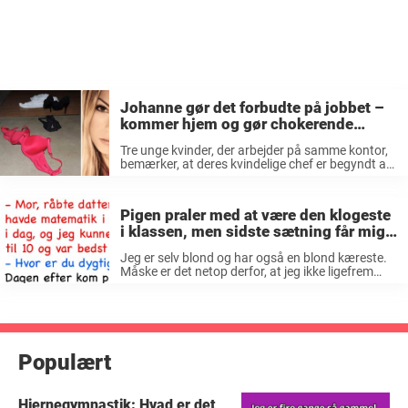
Johanne gør det forbudte på jobbet –
kommer hjem og gør chokerende
opdagelse
Tre unge kvinder, der arbejder på samme kontor,
bemærker, at deres kvindelige chef er begyndt at
gå tidligere hjem fra arbejde hver eftermiddag.
Derfor beslutter de i fællesskab, at de også kan
afslutte deres arbejdsdag ...
Pigen praler med at være den klogeste
i klassen, men sidste sætning får mig
til at bryde sammen af grine
Jeg er selv blond og har også en blond kæreste.
Måske er det netop derfor, at jeg ikke ligefrem
skraldgriner af blondine-vitser? Hvem ved? Men
det tror jeg nu ikke. For jeg har ingen problemer ...
Populært
Hjernegymnastik: Hvad er det