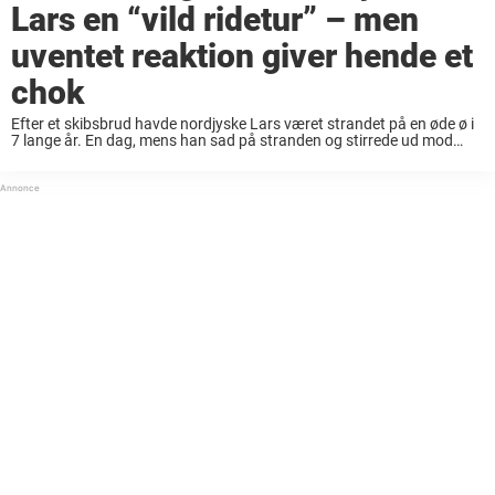
Lars en “vild ridetur” – men
uventet reaktion giver hende et
chok
Efter et skibsbrud havde nordjyske Lars været strandet på en øde ø i
7 lange år. En dag, mens han sad på stranden og stirrede ud mod
horisonten, så han en lille prik langt ude ...