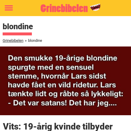
Toggle
menu
blondine
Grinebibelen
»
blondine
Vits: 19-årig kvinde tilbyder