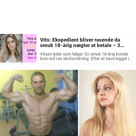
Vits: Ekspedient bliver rasende da
smuk 18-årig nægter at betale – 3
timer senere får det fatale
Vitsen lyder som følger: En smuk 18-årig kvinde
konsekvenser
kom ind i en skoforretning. Efter at have kigget i
et stykke tid, blev hun forelsket i et par sko i
krokodilleskind. – Hvad koster de?, spørger ...