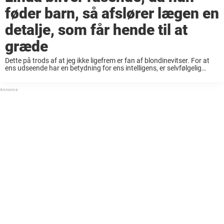
føder barn, så afslører lægen en
detalje, som får hende til at
græde
Dette på trods af at jeg ikke ligefrem er fan af blondinevitser. For at
ens udseende har en betydning for ens intelligens, er selvfølgelig
fjollet. Men når vitser er rigtig gode, er det ganske enkelt ...