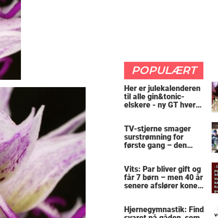
POPULÆRT
Her er julekalenderen
til alle gin&tonic-
elskere - ny GT hver
dag
TV-stjerne smager
surstrømning for
første gang – den
hysteriske reaktion
får millioner til at
Vits: Par bliver gift og
skrige af grin
får 7 børn – men 40 år
senere afslører konen
sin intime
hemmelighed
Hjernegymnastik: Find
svaret på gåden, som