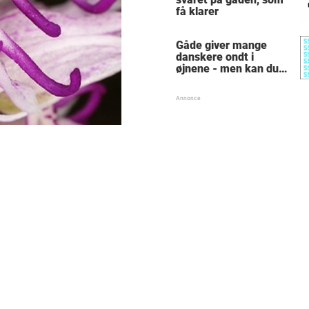
få klarer
Gåde giver mange
danskere ondt i
øjnene - men kan du
finde alle de skjulte 5-
taller?