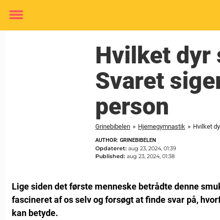
Toggle
menu
Hvilket dyr 
Svaret sige
person
Grinebibelen
»
Hjernegymnastik
»
Hvilket d
AUTHOR: GRINEBIBELEN
Opdateret:
aug 23, 2024, 01:39
Published:
aug 23, 2024, 01:38
Lige siden det første menneske betrådte denne smukk
fascineret af os selv og forsøgt at finde svar på, hvorf
kan betyde.