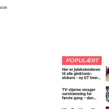
POPULÆRT
Her er julekalenderen
til alle gin&tonic-
elskere - ny GT hver
dag
TV-stjerne smager
surstrømning for
første gang – den
hysteriske reaktion
får millioner til at