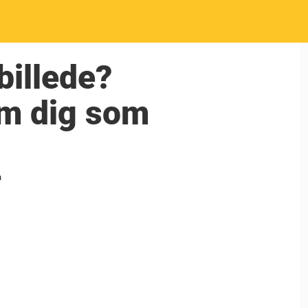
billede?
om dig som
n