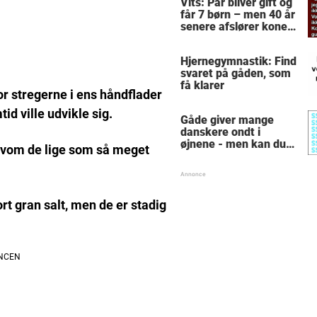
Vits: Par bliver gift og
skrige af grin
får 7 børn – men 40 år
senere afslører konen
sin intime
hemmelighed
Hjernegymnastik: Find
svaret på gåden, som
få klarer
or stregerne i ens håndflader
id ville udvikle sig.
Gåde giver mange
danskere ondt i
øjnene - men kan du
elvom de lige som så meget
finde alle de skjulte 5-
taller?
rt gran salt, men de er stadig