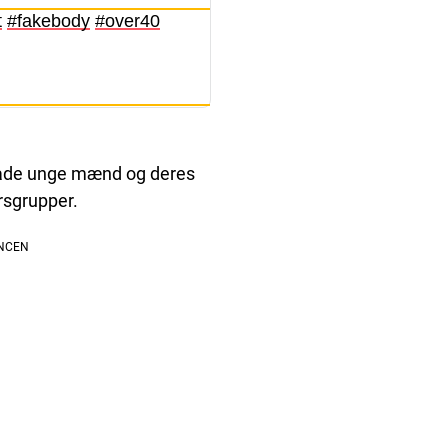
t
#fakebody
#over40
e både unge mænd og deres
rsgrupper.