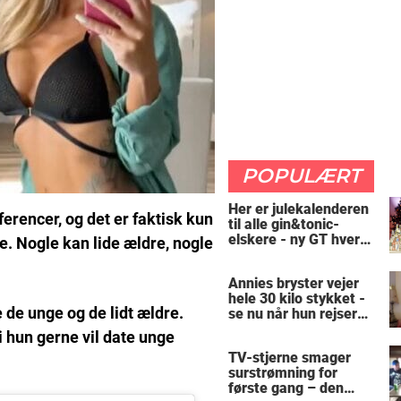
POPULÆRT
Her er julekalenderen
ferencer, og det er faktisk kun
til alle gin&tonic-
elskere - ny GT hver
ve. Nogle kan lide ældre, nogle
dag
Annies bryster vejer
hele 30 kilo stykket -
e de unge og de lidt ældre.
se nu når hun rejser
sig op
hun gerne vil date unge
TV-stjerne smager
surstrømning for
første gang – den