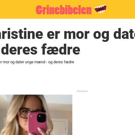
ristine er mor og da
deres fædre
 er mor og dater unge mænd - og deres fædre