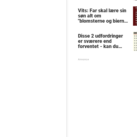
hysteriske reaktion
får millioner til at
Vits: Far skal lære sin
skrige af grin
søn alt om
"blomsterne og bierne"
- forklaringen får
konen til at forlange
Disse 2 udfordringer
skilsmisse
er sværere end
forventet - kan du
løse dem?