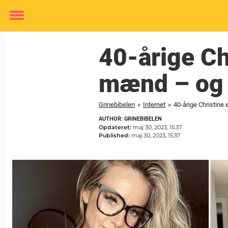
Toggle
menu
40-årige Ch
mænd – og 
Grinebibelen
»
Internet
»
40-årige Christine
AUTHOR: GRINEBIBELEN
Opdateret:
maj 30, 2023, 15:37
Published:
maj 30, 2023, 15:37