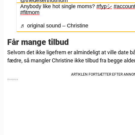
@thedeserthotmom
Anybody like hot single moms?
#fypシ
#accoun
#fitmom
♬ original sound – Christine
Får mange tilbud
Selvom det ikke ligefrem er almindeligt at ville dat
fædre, så mangler Christine ikke tilbud fra begge alde