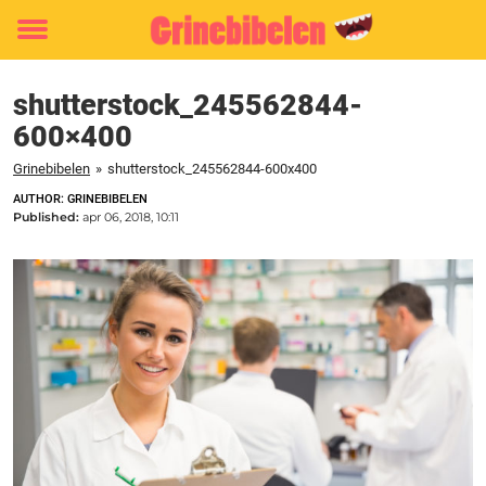
Toggle
menu
shutterstock_245562844-
600×400
Grinebibelen
»
shutterstock_245562844-600x400
AUTHOR: GRINEBIBELEN
Published:
apr 06, 2018, 10:11