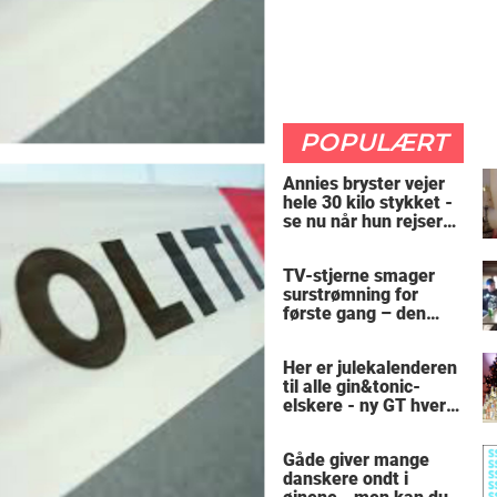
POPULÆRT
Annies bryster vejer
hele 30 kilo stykket -
se nu når hun rejser
sig op
TV-stjerne smager
surstrømning for
første gang – den
hysteriske reaktion
får millioner til at
Her er julekalenderen
skrige af grin
til alle gin&tonic-
elskere - ny GT hver
dag
Gåde giver mange
danskere ondt i