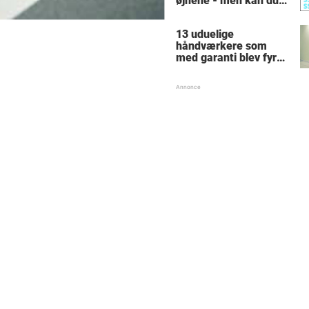
øjnene - men kan du
finde alle de skjulte 5-
taller?
13 uduelige
håndværkere som
med garanti blev fyret
samme dag - hvad
tænkte nr. 9 mon på?