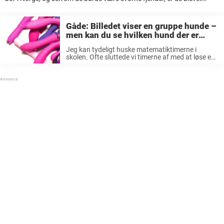
bedste venner. Tinnes ejer, Torgeir Berge, dokumenterer flittigt
venskabet med sit ...
Gåde: Billedet viser en gruppe hunde –
men kan du se hvilken hund der er
ægte?
Jeg kan tydeligt huske matematiktimerne i
skolen. Ofte sluttede vi timerne af med at løse en
gåde sammen. Det var altid noget med plus og
minus. Det blev lidt et højdepunkt på skoledagen.
Eller i ...