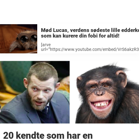
Mød Lucas, verdens sødeste lille edderk
som kan kurere din fobi for altid!
[arve
url=”https://www.youtube.com/embed/VrS6akzR3
/] Er du rædselsslagen for edderkopper? Så er du ik
den eneste. Araknofobi er en af verdens mest
almindelige fobier. Men den kan helbredes – og må
kan edderkoppen Luces være en hjælp ...
20 kendte som har en