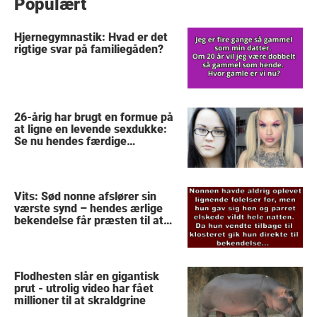
Populært
Hjernegymnastik: Hvad er det
rigtige svar på familiegåden?
26-årig har brugt en formue på
at ligne en levende sexdukke:
Se nu hendes færdige
forvandling
Vits: Sød nonne afslører sin
værste synd – hendes ærlige
bekendelse får præsten til at
stoppe med at tro på Gud
Flodhesten slår en gigantisk
prut - utrolig video har fået
millioner til at skraldgrine