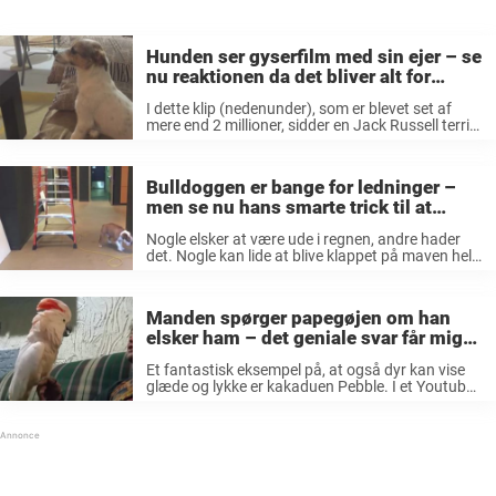
Hunden ser gyserfilm med sin ejer – se
nu reaktionen da det bliver alt for
uhyggeligt
I dette klip (nedenunder), som er blevet set af
mere end 2 millioner, sidder en Jack Russell terrier
ved navn Maylo og ser gyserfilm med sin ejer. At
se fjernsyn er noget, de tit gør, ...
Bulldoggen er bange for ledninger –
men se nu hans smarte trick til at
komme forbi det væmmelige kabel
Nogle elsker at være ude i regnen, andre hader
det. Nogle kan lide at blive klappet på maven hele
tiden, og andre vil bare putte. Men præcis som
mennesker er bange for forskellige ting, er ...
Manden spørger papegøjen om han
elsker ham – det geniale svar får mig
til at grine højt
Et fantastisk eksempel på, at også dyr kan vise
glæde og lykke er kakaduen Pebble. I et Youtube-
klip, som er blevet set af næsten 5 millioner
mennesker, virker papegøjen til at være i næsten
hysterisk ...