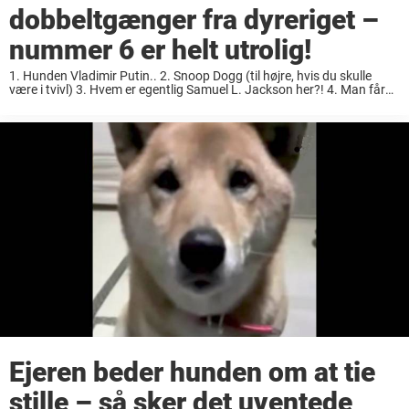
dobbeltgænger fra dyreriget –
nummer 6 er helt utrolig!
1. Hunden Vladimir Putin.. 2. Snoop Dogg (til højre, hvis du skulle
være i tvivl) 3. Hvem er egentlig Samuel L. Jackson her?! 4. Man får
næsten ondt af katten, men ligheden er slående… 5. Haha, ...
Ejeren beder hunden om at tie
stille – så sker det uventede