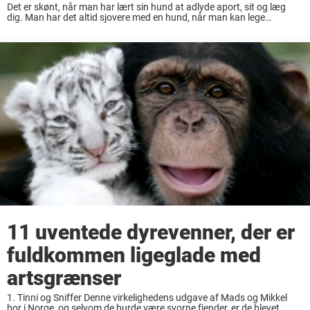
Det er skønt, når man har lært sin hund at adlyde aport, sit og læg
dig. Man har det altid sjovere med en hund, når man kan lege
sammen og har et fint samspil. Nogle ...
11 uventede dyrevenner, der er
fuldkommen ligeglade med
artsgrænser
1. Tinni og Sniffer Denne virkelighedens udgave af Mads og Mikkel
bor i Norge, og selvom de burde være svorne fjender, er de blevet