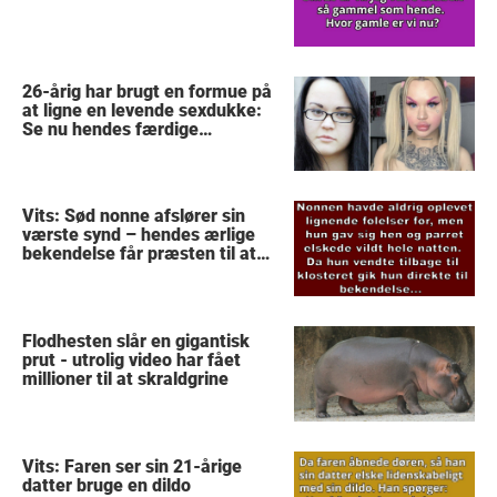
26-årig har brugt en formue på
at ligne en levende sexdukke:
Se nu hendes færdige
forvandling
Vits: Sød nonne afslører sin
værste synd – hendes ærlige
bekendelse får præsten til at
stoppe med at tro på Gud
Flodhesten slår en gigantisk
prut - utrolig video har fået
millioner til at skraldgrine
Vits: Faren ser sin 21-årige
datter bruge en dildo