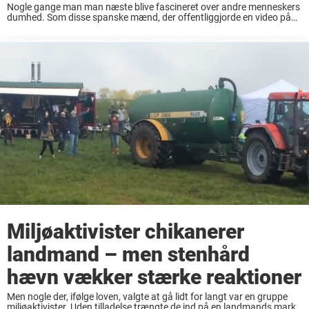
Nogle gange man man næste blive fascineret over andre menneskers
dumhed. Som disse spanske mænd, der offentliggjorde en video på
nettet, hvor de først joker om genbrug, hvorefter de kaster et
kæleskab ned i en ...
Miljøaktivister chikanerer
landmand – men stenhård
hævn vækker stærke reaktioner
Men nogle der, ifølge loven, valgte at gå lidt for langt var en gruppe
miljøaktivister. Uden tilladelse trængte de ind på en landmands mark