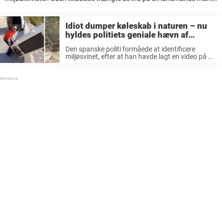
for at protestere mod genetisk modifierede fødevarer, slog telte op og
...
Idiot dumper køleskab i naturen – nu
hyldes politiets geniale hævn af
tusinder på nettet
Den spanske politi formåede at identificere
miljøsvinet, efter at han havde lagt en video på de
sociale medier, hvor han først laver sjov om
genbrug og herefter dumper køleskabet i kløften.
Hvor dum har man ...