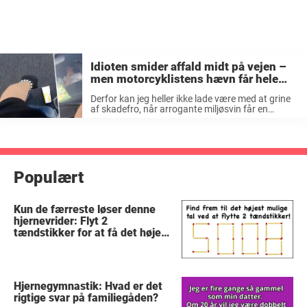
Idioten smider affald midt på vejen –
men motorcyklistens hævn får hele
nettet til at juble
Derfor kan jeg heller ikke lade være med at grine
af skadefro, når arrogante miljøsvin får en
smagsprøve på deres egen medicin. Samler
koppen op Klippet nedenfor udspiller sig på en vej
udenfor Moskva, hvor ...
Populært
Kun de færreste løser denne
hjernevrider: Flyt 2
tændstikker for at få det højest
mulige tal
Hjernegymnastik: Hvad er det
rigtige svar på familiegåden?