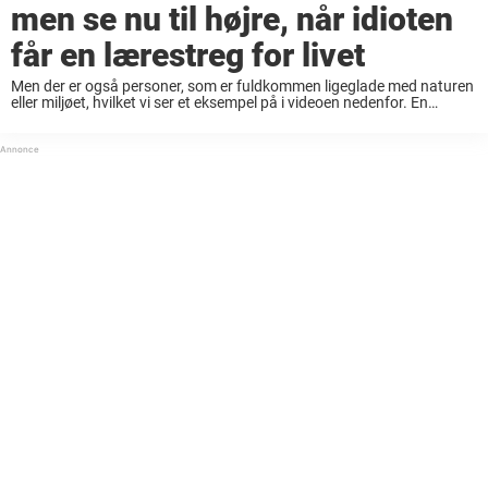
men se nu til højre, når idioten
får en lærestreg for livet
Men der er også personer, som er fuldkommen ligeglade med naturen
eller miljøet, hvilket vi ser et eksempel på i videoen nedenfor. En
lastbilchaufførs førerkamera filmer en turist i en trafikkø, som helt
uhæmmet smider ...