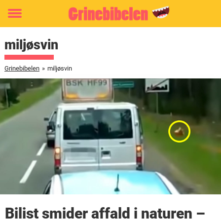
Toggle
menu
miljøsvin
Grinebibelen
»
miljøsvin
Bilist smider affald i naturen –