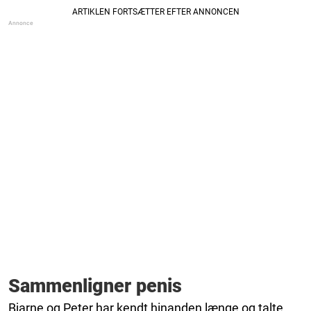
Sammenligner penis
Bjarne og Peter har kendt hinanden længe og talte