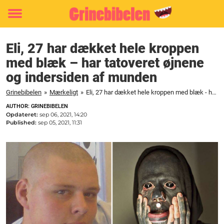
Toggle
menu
Eli, 27 har dækket hele kroppen
med blæk – har tatoveret øjnene
og indersiden af munden
Grinebibelen
»
Mærkeligt
»
Eli, 27 har dækket hele kroppen med blæk - har tatoveret øjnene og indersiden af munden
AUTHOR: GRINEBIBELEN
Opdateret:
sep 06, 2021, 14:20
Published:
sep 05, 2021, 11:31