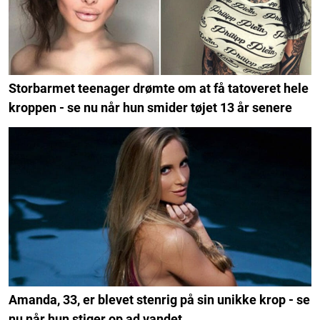
Storbarmet teenager drømte om at få tatoveret hele
kroppen - se nu når hun smider tøjet 13 år senere
Amanda, 33, er blevet stenrig på sin unikke krop - se
nu når hun stiger op ad vandet