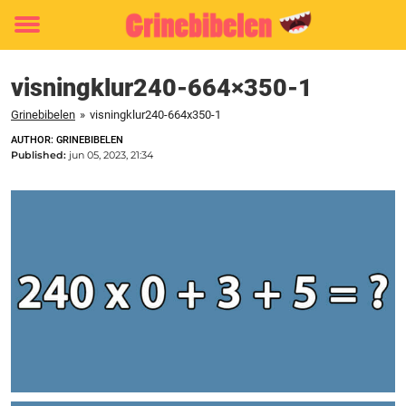
Toggle
menu
visningklur240-664×350-1
Grinebibelen
»
visningklur240-664x350-1
AUTHOR: GRINEBIBELEN
Published:
jun 05, 2023, 21:34