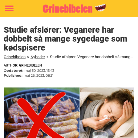
Toggle
menu
Studie afslører: Veganere har
dobbelt så mange sygedage som
kødspisere
Grinebibelen
»
Nyheder
»
Studie afslører: Veganere har dobbelt så mange sygedage som kødspisere
AUTHOR: GRINEBIBELEN
Opdateret:
maj 30, 2023, 15:43
Published:
maj 26, 2023, 08:31