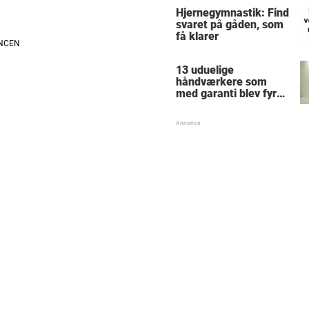
Hjernegymnastik: Find
svaret på gåden, som
få klarer
13 uduelige
håndværkere som
med garanti blev fyret
samme dag - hvad
tænkte nr. 9 mon på?