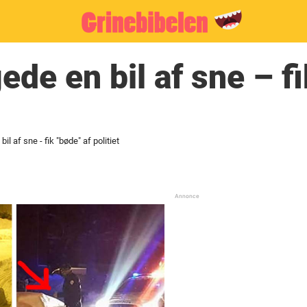
de en bil af sne – fi
l af sne - fik "bøde" af politiet