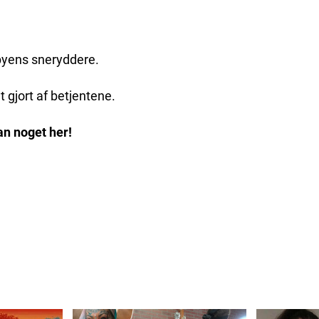
 byens sneryddere.
 gjort af betjentene.
an noget her!