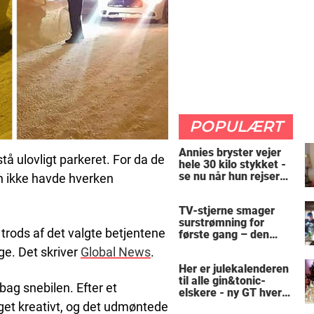
POPULÆRT
Annies bryster vejer
stå ulovligt parkeret. For da de
hele 30 kilo stykket -
se nu når hun rejser
en ikke havde hverken
sig op
TV-stjerne smager
surstrømning for
 trods af det valgte betjentene
første gang – den
hysteriske reaktion
ige. Det skriver
Global News
.
får millioner til at
Her er julekalenderen
skrige af grin
til alle gin&tonic-
bag snebilen. Efter et
elskere - ny GT hver
dag
oget kreativt, og det udmøntede