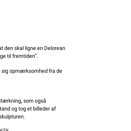
at den skal ligne en Delorean
e til fremtiden”.
trak sig opmærksomhed fra de
orstærkning, som også
and og tog et billeder af
 skulpturen.