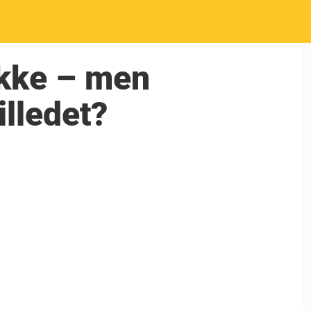
ikke – men
illedet?