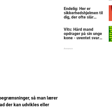
sidder på toilettet -
årsagen er ubehagelig
Endelig: Her er
sikkerhedshjelmen til
dig, der ofte slår
tæerne - kender du
en, som burde købe?
Vits: Hård mand
opdrager på sin unge
kone - uventet svar
sætter narrøven på
plads
 begrænsninger, så man lærer
ad der kan udvikles eller