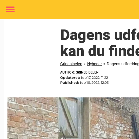
Toggle
menu
Dagens udf
kan du finde
Grinebibelen
»
Nyheder
»
Dagens udfordring:
AUTHOR: GRINEBIBELEN
Opdateret:
feb 17, 2022, 11:22
Published:
feb 16, 2022, 12:05