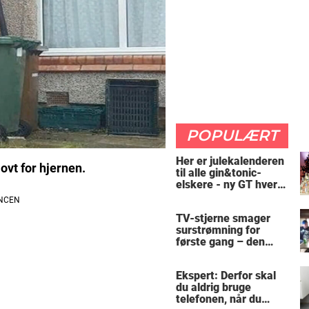
POPULÆRT
Her er julekalenderen
ovt for hjernen.
til alle gin&tonic-
elskere - ny GT hver
dag
TV-stjerne smager
surstrømning for
første gang – den
hysteriske reaktion
får millioner til at
Ekspert: Derfor skal
skrige af grin
du aldrig bruge
telefonen, når du