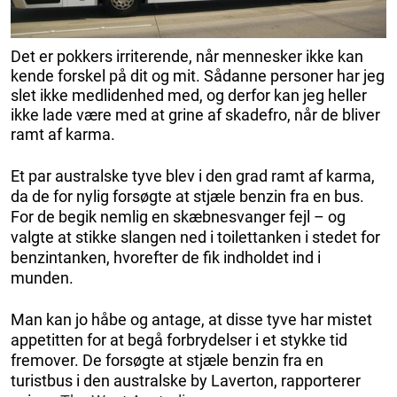
Det er pokkers irriterende, når mennesker ikke kan
kende forskel på dit og mit. Sådanne personer har jeg
slet ikke medlidenhed med, og derfor kan jeg heller
ikke lade være med at grine af skadefro, når de bliver
ramt af karma.
Et par australske tyve blev i den grad ramt af karma,
da de for nylig forsøgte at stjæle benzin fra en bus.
For de begik nemlig en skæbnesvanger fejl – og
valgte at stikke slangen ned i toilettanken i stedet for
benzintanken, hvorefter de fik indholdet ind i
munden.
Man kan jo håbe og antage, at disse tyve har mistet
appetitten for at begå forbrydelser i et stykke tid
fremover. De forsøgte at stjæle benzin fra en
turistbus i den australske by Laverton, rapporterer