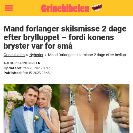
Toggle
menu
Mand forlanger skilsmisse 2 dage
efter brylluppet – fordi konens
bryster var for små
Grinebibelen
»
Nyheder
»
Mand forlanger skilsmisse 2 dage efter brylluppet - fordi konens bryster var for små
AUTHOR: GRINEBIBELEN
Opdateret:
feb 21, 2023, 10:12
Published:
feb 15, 2023, 12:43