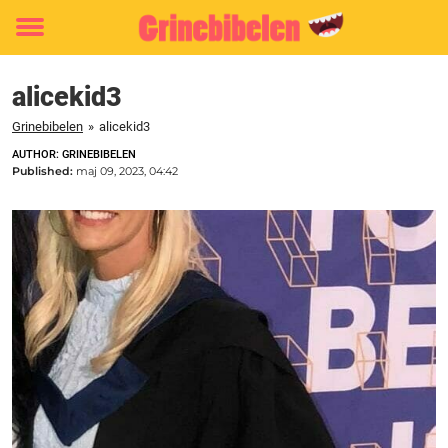
Toggle
menu
alicekid3
Grinebibelen
»
alicekid3
AUTHOR: GRINEBIBELEN
Published:
maj 09, 2023, 04:42