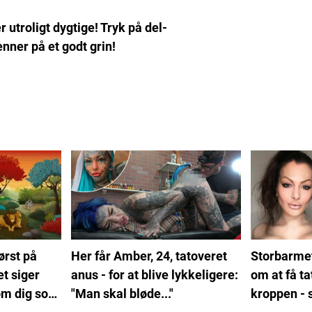
 utroligt dygtige! Tryk på del-
nner på et godt grin!
ørst på
Her får Amber, 24, tatoveret
Storbarme
et siger
anus - for at blive lykkeligere:
om at få ta
om dig som
"Man skal bløde..."
kroppen - 