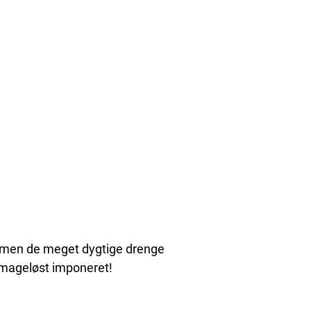
in, men de meget dygtige drenge
r mageløst imponeret!