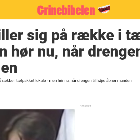
iller sig på række i 
n hør nu, når drengen 
den
 på række i tætpakket lokale - men hør nu, når drengen til højre åbner munden