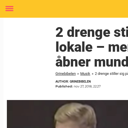
Toggle
menu
2 drenge st
lokale – me
åbner mun
Grinebibelen
»
Musik
»
2 drenge stiller sig
AUTHOR: GRINEBIBELEN
Published:
nov 27, 2018, 22:27