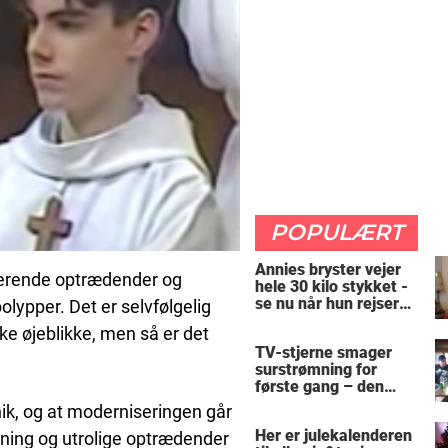
POPULÆRT
Annies bryster vejer
okerende optrædender og
hele 30 kilo stykket -
se nu når hun rejser
ypper. Det er selvfølgelig
sig op
ske øjeblikke, men så er det
TV-stjerne smager
surstrømning for
første gang – den
hysteriske reaktion
ik, og at moderniseringen går
får millioner til at
Her er julekalenderen
ldning og utrolige optrædender
skrige af grin