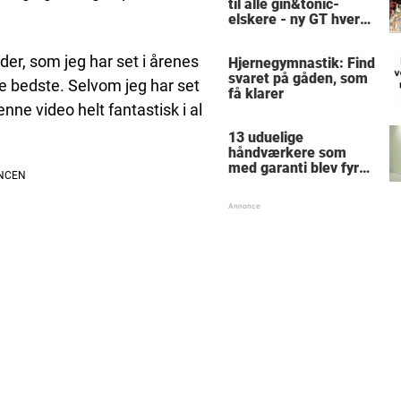
til alle gin&tonic-
elskere - ny GT hver
dag
er, som jeg har set i årenes
Hjernegymnastik: Find
svaret på gåden, som
de bedste. Selvom jeg har set
få klarer
ne video helt fantastisk i al
13 uduelige
håndværkere som
med garanti blev fyret
samme dag - hvad
tænkte nr. 9 mon på?