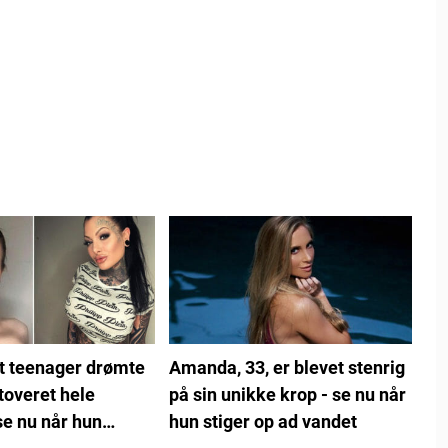
t teenager drømte
Amanda, 33, er blevet stenrig
toveret hele
på sin unikke krop - se nu når
se nu når hun
hun stiger op ad vandet