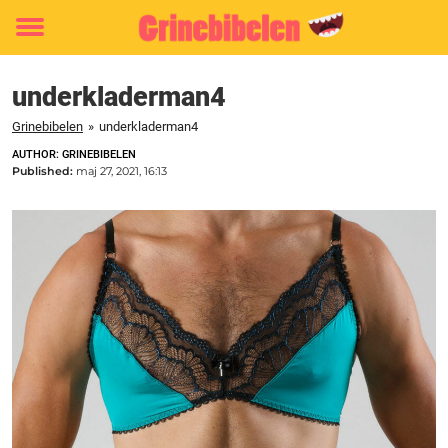
Toggle
menu
underkladerman4
Grinebibelen
»
underkladerman4
AUTHOR: GRINEBIBELEN
Published:
maj 27, 2021, 16:13