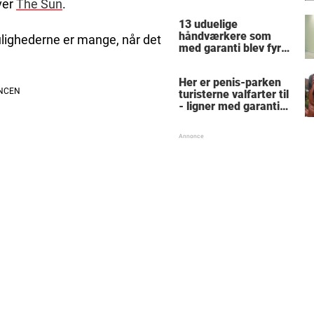
finde alle de skjulte 5-
iver
The Sun
.
taller?
13 uduelige
håndværkere som
ulighederne er mange, når det
med garanti blev fyret
samme dag - hvad
tænkte nr. 9 mon på?
Her er penis-parken
turisterne valfarter til
- ligner med garanti
intet, du har set før