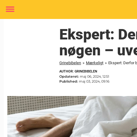
Toggle
menu
Ekspert: De
nøgen – uv
Grinebibelen
»
Mærkeligt
»
Ekspert: Derfor 
AUTHOR: GRINEBIBELEN
Opdateret:
maj 06, 2024, 12:51
Published:
maj 03, 2024, 09:16