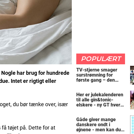
POPULÆRT
TV-stjerne smager
n. Nogle har brug for hundrede
surstrømning for
første gang – den
. Intet er rigtigt eller
hysteriske reaktion
får millioner til at
Her er julekalenderen
skrige af grin
til alle gin&tonic-
noget, du bør tænke over, især
elskere - ny GT hver
dag
Gåde giver mange
danskere ondt i
få tøjet på. Dette for at
øjnene - men kan du