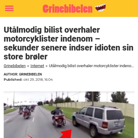
Toggle
menu
Utålmodig bilist overhaler
motorcyklister indenom –
sekunder senere indser idioten sin
store brøler
Grinebibelen
»
Internet
»
Utålmodig bilist overhaler motorcyklister indenom - sekunder senere indser idioten sin store brøler
AUTHOR: GRINEBIBELEN
Published:
okt 29, 2018, 16:04