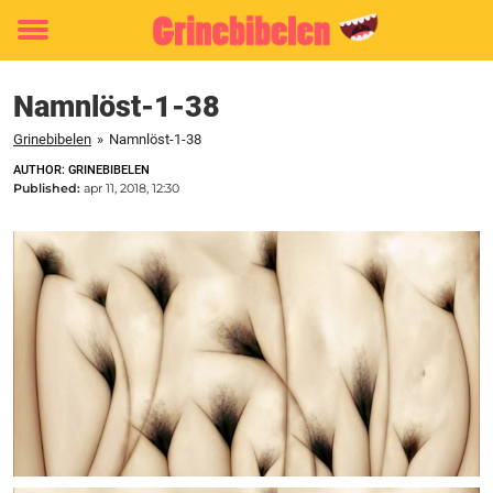
Toggle
menu
Namnlöst-1-38
Grinebibelen
»
Namnlöst-1-38
AUTHOR: GRINEBIBELEN
Published:
apr 11, 2018, 12:30