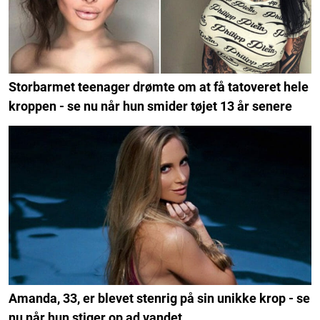
Storbarmet teenager drømte om at få tatoveret hele
kroppen - se nu når hun smider tøjet 13 år senere
Amanda, 33, er blevet stenrig på sin unikke krop - se
nu når hun stiger op ad vandet