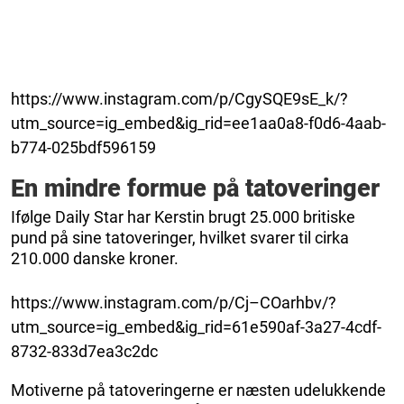
https://www.instagram.com/p/CgySQE9sE_k/?
utm_source=ig_embed&ig_rid=ee1aa0a8-f0d6-4aab-
b774-025bdf596159
En mindre formue på tatoveringer
Ifølge Daily Star har Kerstin brugt 25.000 britiske
pund på sine tatoveringer, hvilket svarer til cirka
210.000 danske kroner.
https://www.instagram.com/p/Cj–COarhbv/?
utm_source=ig_embed&ig_rid=61e590af-3a27-4cdf-
8732-833d7ea3c2dc
Motiverne på tatoveringerne er næsten udelukkende