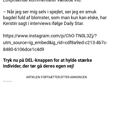
– Når jeg ser mig selv i spejlet, ser jeg en smuk
bagdel fuld af blomster, som man kun kan elske, har
Kerstin sagt i interviews ifølge Daily Star.
https://www.instagram.com/p/ChO-TN0L3Zj/?
utm_source=ig_embed&ig_rid=cdf8a9ed-c213-4b7c-
8480-6106dce1c4d9
Tryk nu på DEL-knappen for at hylde stærke
individer, der tør gå deres egen vej!