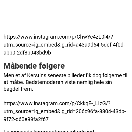
https://www.instagram.com/p/ChwYc4zL0l4/?
utm_source=ig_embed&ig_rid=a43a9d64-5def-4f0d-
abb0-2df8b943bd9b
Måbende følgere
Men et af Kerstins seneste billeder fik dog følgerne til
at måbe. Bedstemoderen viste nemlig hele sin
bagdel frem.
https://www.instagram.com/p/CkkqE-_LIzG/?
utm_source=ig_embed&ig_rid=206c96fa-8804-43db-
9f72-d60e99fa2f67
Lovprisende kommentarer væltede ind.