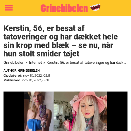
Toggle
menu
Kerstin, 56, er besat af
tatoveringer og har dækket hele
sin krop med blæk – se nu, når
hun stolt smider tøjet
Grinebibelen
»
Internet
»
Kerstin, 56, er besat af tatoveringer og har dækket hele sin krop med blæk - se nu, når hun stolt smider tøjet
AUTHOR: GRINEBIBELEN
Opdateret:
nov 10, 2022, 05:11
Published:
nov 10, 2022, 05:11