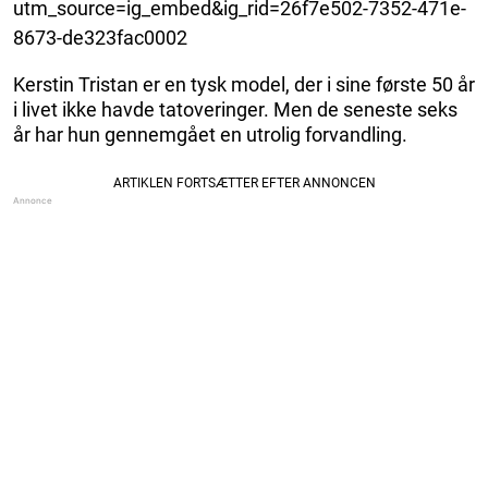
utm_source=ig_embed&ig_rid=26f7e502-7352-471e-
8673-de323fac0002
Kerstin Tristan er en tysk model, der i sine første 50 år
i livet ikke havde tatoveringer. Men de seneste seks
år har hun gennemgået en utrolig forvandling.