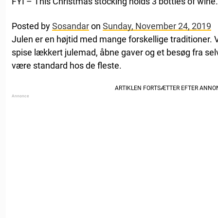
FYI – This Christmas stocking holds 3 bottles of wine
Posted by
Sosandar
on
Sunday, November 24, 2019
Julen er en højtid med mange forskellige traditioner. Vi 
spise lækkert julemad, åbne gaver og et besøg fra sel
være standard hos de fleste.