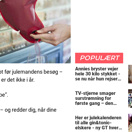
POPULÆRT
Annies bryster vejer
øbt før julemandens besøg –
hele 30 kilo stykket -
se nu når hun rejser
er det ikke i år.
sig op
TV-stjerne smager
pe”.
surstrømning for
første gang – den
hysteriske reaktion
 – og redder dig, når dine
får millioner til at
Her er julekalenderen
skrige af grin
til alle gin&tonic-
elskere - ny GT hver