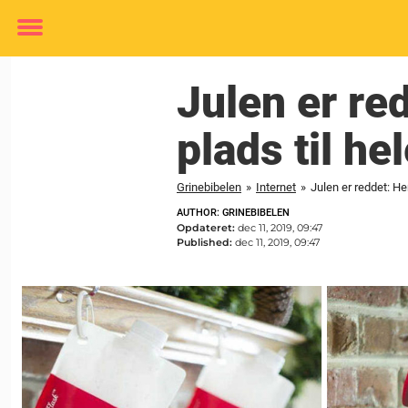
Toggle
menu
Julen er re
plads til he
Grinebibelen
»
Internet
»
Julen er reddet: He
AUTHOR: GRINEBIBELEN
Opdateret:
dec 11, 2019, 09:47
Published:
dec 11, 2019, 09:47