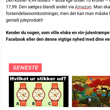
Den koster 9,99 dollars – altså lige under 70 kroner – 
17,99. Den sælges blandt andet via
Amazon
. Man ska
forsendelsesomkostninger, men det kan man måske l
genialt juleprodukt!
Kender du nogen, som ville elske en vin-julestrømpe
Facebook eller den denne vigtige nyhed med dine ve
SENESTE