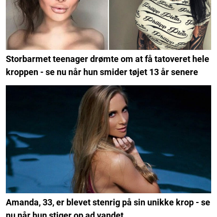
Storbarmet teenager drømte om at få tatoveret hele
kroppen - se nu når hun smider tøjet 13 år senere
Amanda, 33, er blevet stenrig på sin unikke krop - se
nu når hun stiger op ad vandet