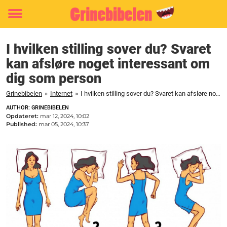
Toggle
menu
I hvilken stilling sover du? Svaret
kan afsløre noget interessant om
dig som person
Grinebibelen
»
Internet
»
I hvilken stilling sover du? Svaret kan afsløre noget interessant om dig som person
AUTHOR: GRINEBIBELEN
Opdateret:
mar 12, 2024, 10:02
Published:
mar 05, 2024, 10:37