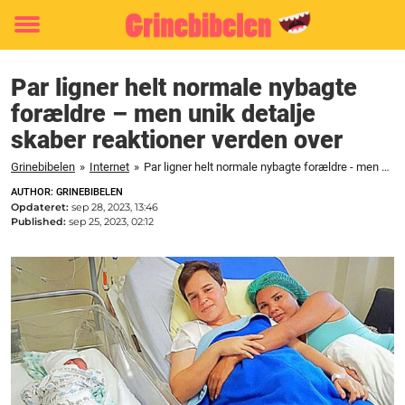
Toggle
menu
Par ligner helt normale nybagte
forældre – men unik detalje
skaber reaktioner verden over
Grinebibelen
»
Internet
»
Par ligner helt normale nybagte forældre - men unik detalje skaber reaktioner verden over
AUTHOR: GRINEBIBELEN
Opdateret:
sep 28, 2023, 13:46
Published:
sep 25, 2023, 02:12