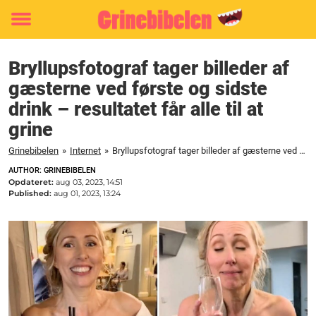
Toggle
menu
Bryllupsfotograf tager billeder af
gæsterne ved første og sidste
drink – resultatet får alle til at
grine
Grinebibelen
»
Internet
»
Bryllupsfotograf tager billeder af gæsterne ved første og sidste drink - resultatet får alle til at grine
AUTHOR: GRINEBIBELEN
Opdateret:
aug 03, 2023, 14:51
Published:
aug 01, 2023, 13:24