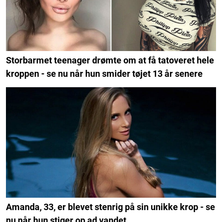
Storbarmet teenager drømte om at få tatoveret hele
kroppen - se nu når hun smider tøjet 13 år senere
Amanda, 33, er blevet stenrig på sin unikke krop - se
nu når hun stiger op ad vandet