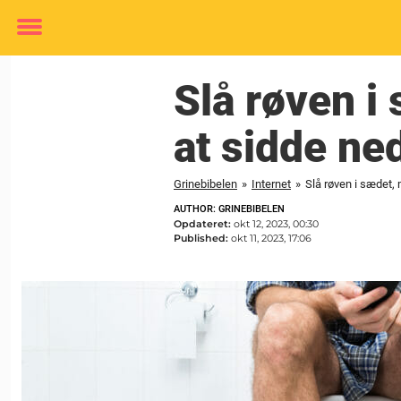
Toggle
menu
Slå røven i
at sidde ned
Grinebibelen
»
Internet
»
Slå røven i sædet, 
AUTHOR: GRINEBIBELEN
Opdateret:
okt 12, 2023, 00:30
Published:
okt 11, 2023, 17:06