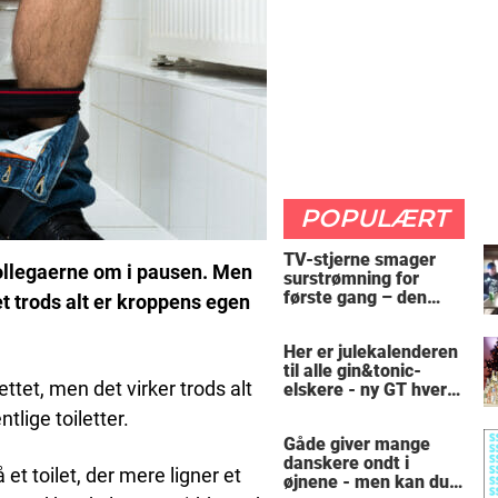
POPULÆRT
TV-stjerne smager
kollegaerne om i pausen. Men
surstrømning for
første gang – den
et trods alt er kroppens egen
hysteriske reaktion
får millioner til at
Her er julekalenderen
skrige af grin
til alle gin&tonic-
ettet, men det virker trods alt
elskere - ny GT hver
dag
tlige toiletter.
Gåde giver mange
danskere ondt i
et toilet, der mere ligner et
øjnene - men kan du