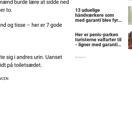
finde alle de skjulte 5-
mænd burde lære at sidde ned
taller?
er to.
13 uduelige
håndværkere som
med garanti blev fyret
end og tisse – her er 7 gode
samme dag - hvad
tænkte nr. 9 mon på?
Her er penis-parken
turisterne valfarter til
- ligner med garanti
intet, du har set før
tte sig i andres urin. Uanset
lidt på toiletsædet.