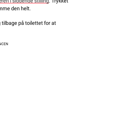
ren i siddende stilling
. Trykket
tømme den helt.
ilbage på toilettet for at