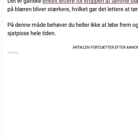
Det er ganske
enkelt lettere for kroppen at tømme blæ
på blæren bliver stærkere, hvilket gør det lettere at 
På denne måde behøver du heller ikke at løbe frem og t
sjatpisse hele tiden.