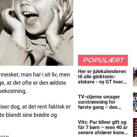
POPULÆRT
Her er julekalenderen
nesker, man har i sit liv, men
til alle gin&tonic-
elskere - ny GT hver
e, at det ofte er den ældste
dag
bekostning.
TV-stjerne smager
surstrømning for
iser dog, at det rent faktisk er
første gang – den
hysteriske reaktion
e blandt sine brødre og
får millioner til at
Vits: Par bliver gift og
skrige af grin
får 7 børn – men 40 år
senere afslører konen