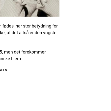
 fødes, har stor betydning for
e, at det altså er den yngste i
015, men det forekommer
danske hjem.