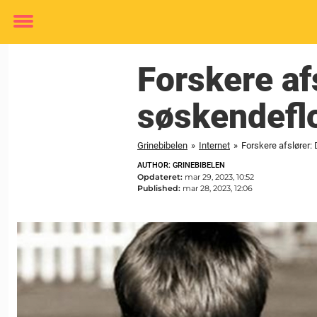
Toggle
menu
Forskere af
søskendeflo
Grinebibelen
»
Internet
»
Forskere afslører:
AUTHOR: GRINEBIBELEN
Opdateret:
mar 29, 2023, 10:52
Published:
mar 28, 2023, 12:06