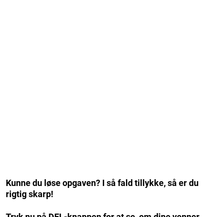
Kunne du løse opgaven? I så fald tillykke, så er du
rigtig skarp!
Tryk nu på DEL-knappen for at se, om dine venner