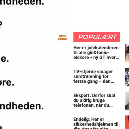
POPULÆRT
Her er julekalenderen
til alle gin&tonic-
elskere - ny GT hver
dag
TV-stjerne smager
surstrømning for
første gang – den
hysteriske reaktion
får millioner til at
Ekspert: Derfor skal
skrige af grin
du aldrig bruge
telefonen, når du
sidder på toilettet -
årsagen er ubehagelig
Endelig: Her er
sikkerhedshjelmen til