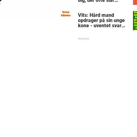
dig, der ofte slår
tæerne - kender du
en, som burde købe?
Vits: Hård mand
opdrager på sin unge
kone - uventet svar
sætter narrøven på
plads