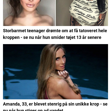
Storbarmet teenager drømte om at få tatoveret hele
kroppen - se nu når hun smider tøjet 13 år senere
Amanda, 33, er blevet stenrig på sin unikke krop - se
nu når hun stiger op ad vandet