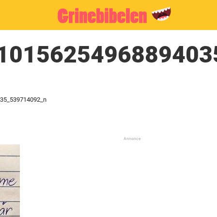
1015625496889403
35_539714092_n