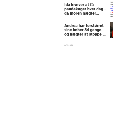
får millioner til at
Ida kræver at få
skrige af grin
pandekager hver dag -
da moren nægter
hvisker den 5-årige
pinlig detalje til
Andrea har forstørret
fremmed
sine læber 34 gange
og nægter at stoppe -
trodser lægernes
advarsler: "Størst i
verden"