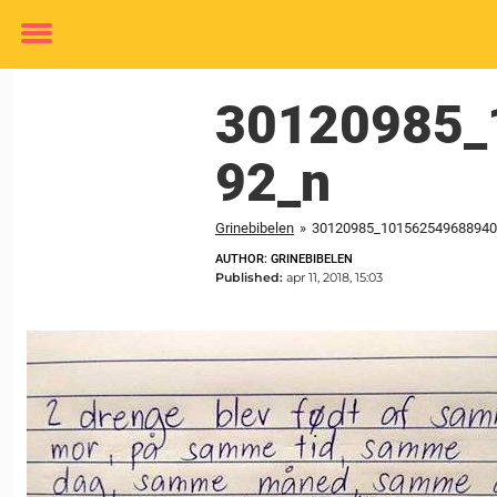
Toggle
menu
30120985_
92_n
Grinebibelen
»
30120985_101562549688940
AUTHOR: GRINEBIBELEN
Published:
apr 11, 2018, 15:03