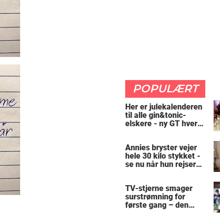
POPULÆRT
Her er julekalenderen
til alle gin&tonic-
elskere - ny GT hver
dag
Annies bryster vejer
hele 30 kilo stykket -
se nu når hun rejser
sig op
TV-stjerne smager
surstrømning for
første gang – den
hysteriske reaktion