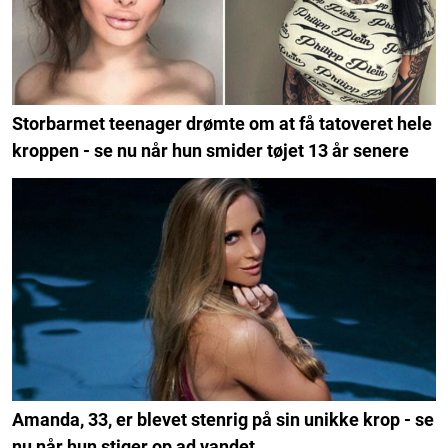
Storbarmet teenager drømte om at få tatoveret hele
kroppen - se nu når hun smider tøjet 13 år senere
Amanda, 33, er blevet stenrig på sin unikke krop - se
nu når hun stiger op ad vandet