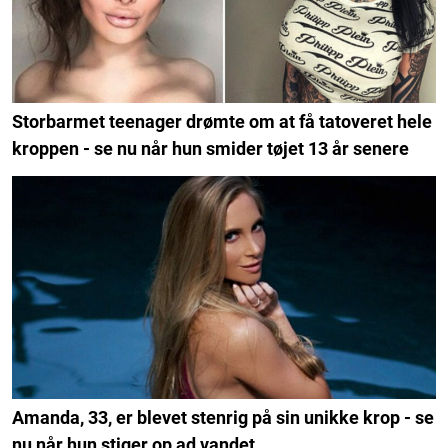
Storbarmet teenager drømte om at få tatoveret hele
kroppen - se nu når hun smider tøjet 13 år senere
Amanda, 33, er blevet stenrig på sin unikke krop - se
nu når hun stiger op ad vandet