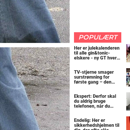
POPULÆRT
Her er julekalenderen
til alle gin&tonic-
elskere - ny GT hver
dag
TV-stjerne smager
surstrømning for
første gang – den
hysteriske reaktion
får millioner til at
Ekspert: Derfor skal
skrige af grin
du aldrig bruge
telefonen, når du
sidder på toilettet -
årsagen er ubehagelig
Endelig: Her er
sikkerhedshjelmen til