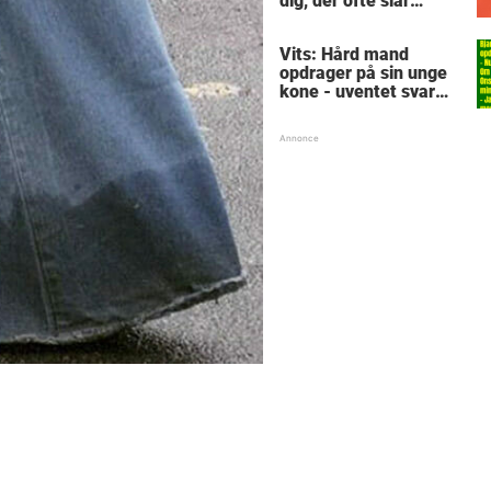
dig, der ofte slår
tæerne - kender du
en, som burde købe?
Vits: Hård mand
opdrager på sin unge
kone - uventet svar
sætter narrøven på
plads