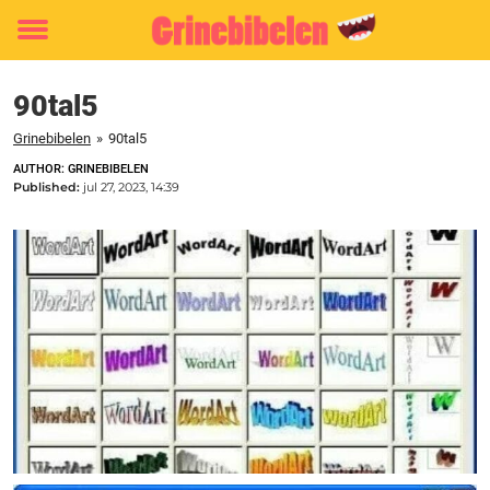
Toggle
menu
90tal5
Grinebibelen
»
90tal5
AUTHOR: GRINEBIBELEN
Published:
jul 27, 2023, 14:39