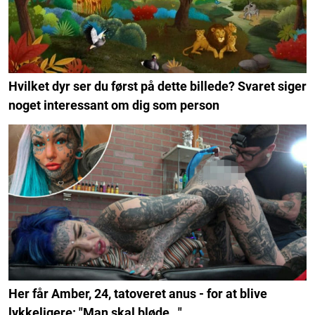
Hvilket dyr ser du først på dette billede? Svaret siger
noget interessant om dig som person
Her får Amber, 24, tatoveret anus - for at blive
lykkeligere: "Man skal bløde..."