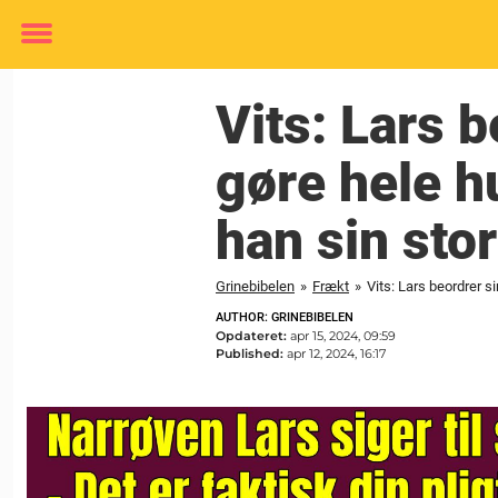
Toggle
menu
Vits: Lars 
gøre hele h
han sin stor
Grinebibelen
»
Frækt
»
Vits: Lars beordrer s
AUTHOR: GRINEBIBELEN
Opdateret:
apr 15, 2024, 09:59
Published:
apr 12, 2024, 16:17