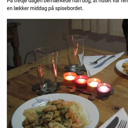
På tredje dagen bemærkede han dog, at huset var rent
en lækker middag på spisebordet.