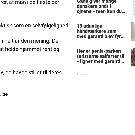
Gåde giver mange
or, at man i de fleste par
danskere ondt i
øjnene - men kan du
finde alle de skjulte 5-
taller?
aktisk som en selvfølgelighed!
13 uduelige
håndværkere som
med garanti blev fyret
en helt anden mening. De
samme dag - hvad
tænkte nr. 9 mon på?
t at holde hjemmet rent og
Her er penis-parken
turisterne valfarter til
- ligner med garanti
intet, du har set før
de havde stillet til deres