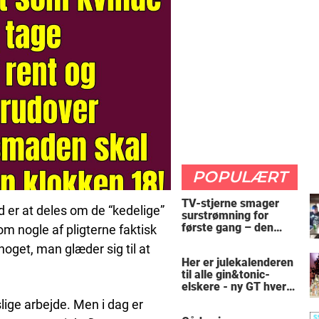
POPULÆRT
TV-stjerne smager
nd er at deles om de “kedelige”
surstrømning for
første gang – den
om nogle af pligterne faktisk
hysteriske reaktion
oget, man glæder sig til at
får millioner til at
Her er julekalenderen
skrige af grin
til alle gin&tonic-
elskere - ny GT hver
dag
slige arbejde. Men i dag er