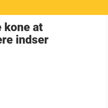
e kone at
ere indser