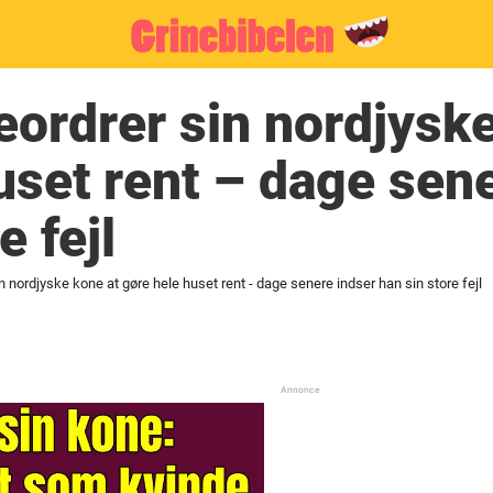
beordrer sin nordjysk
uset rent – dage sen
e fejl
in nordjyske kone at gøre hele huset rent - dage senere indser han sin store fejl