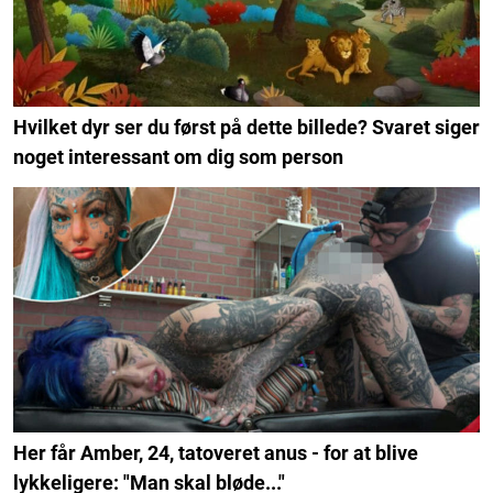
Hvilket dyr ser du først på dette billede? Svaret siger
noget interessant om dig som person
Her får Amber, 24, tatoveret anus - for at blive
lykkeligere: "Man skal bløde..."