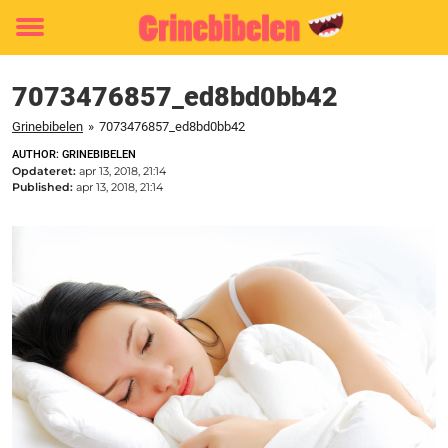
Toggle
menu
7073476857_ed8bd0bb42
Grinebibelen
»
7073476857_ed8bd0bb42
AUTHOR: GRINEBIBELEN
Opdateret:
apr 13, 2018, 21:14
Published:
apr 13, 2018, 21:14