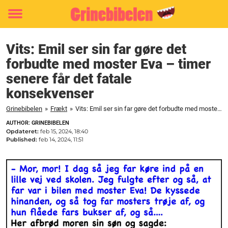
Toggle
menu
Vits: Emil ser sin far gøre det
forbudte med moster Eva – timer
senere får det fatale
konsekvenser
Grinebibelen
»
Frækt
»
Vits: Emil ser sin far gøre det forbudte med moster Eva - timer senere får det fatale konsekvenser
AUTHOR: GRINEBIBELEN
Opdateret:
feb 15, 2024, 18:40
Published:
feb 14, 2024, 11:51