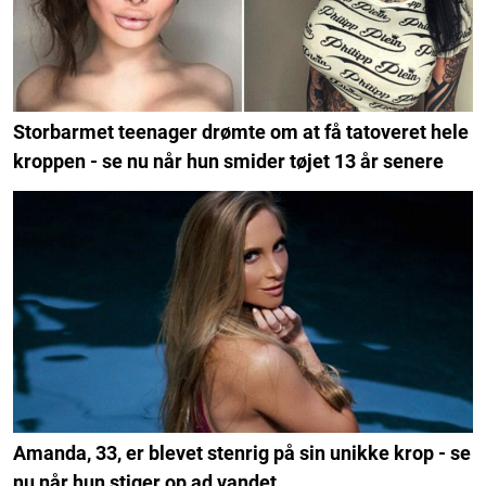
Storbarmet teenager drømte om at få tatoveret hele
kroppen - se nu når hun smider tøjet 13 år senere
Amanda, 33, er blevet stenrig på sin unikke krop - se
nu når hun stiger op ad vandet