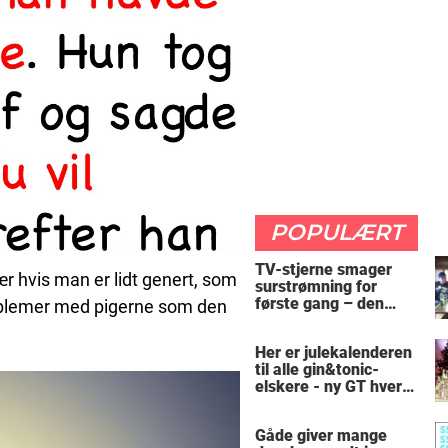
POPULÆRT
TV-stjerne smager
ær hvis man er lidt genert, som
surstrømning for
første gang – den
problemer med pigerne som den
hysteriske reaktion
får millioner til at
Her er julekalenderen
skrige af grin
til alle gin&tonic-
elskere - ny GT hver
dag
Gåde giver mange