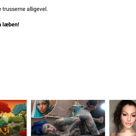
trusserne alligevel.
på læben!