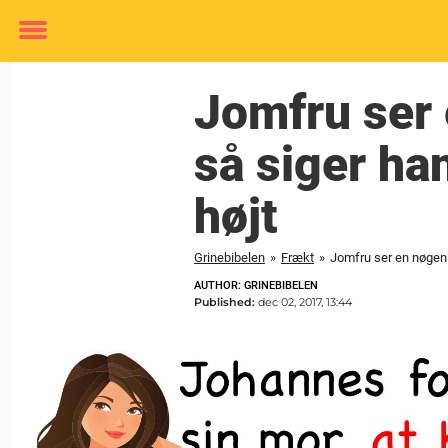
Toggle
menu
Jomfru ser 
så siger han
højt
Grinebibelen
»
Frækt
»
Jomfru ser en nøgen p
AUTHOR: GRINEBIBELEN
Published:
dec 02, 2017, 13:44