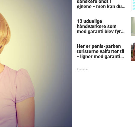
danskere ondt i
øjnene - men kan du
finde alle de skjulte 5-
taller?
13 uduelige
håndværkere som
med garanti blev fyret
samme dag - hvad
tænkte nr. 9 mon på?
Her er penis-parken
turisterne valfarter til
- ligner med garanti
intet, du har set før